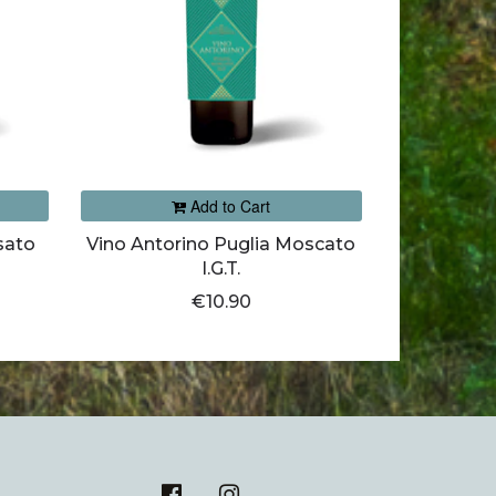
Add to Cart
sato
Vino Antorino Puglia Moscato
I.G.T.
€10.90