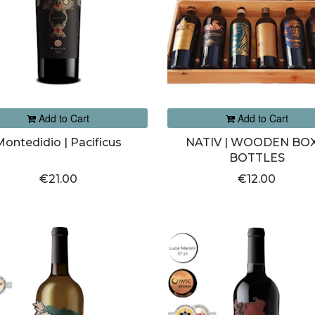
Add to Cart
Add to Cart
Montedidio | Pacificus
NATIV | WOODEN BOX
BOTTLES
€21.00
€12.00