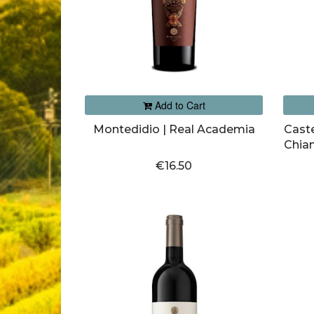
Add to Cart
Montedidio | Real Academia
Caste
Chian
€16.50