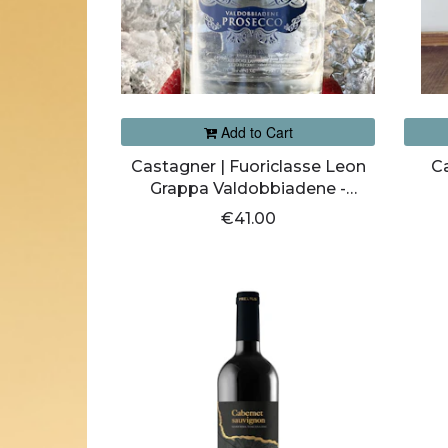
Add to Cart
Castagner | Fuoriclasse Leon
C
Grappa Valdobbiadene -
Prosecco Morbida
€41.00