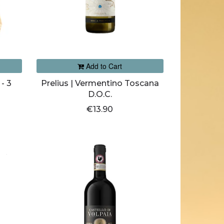
Add to Cart
- 3
Prelius | Vermentino Toscana
D.O.C.
€13.90