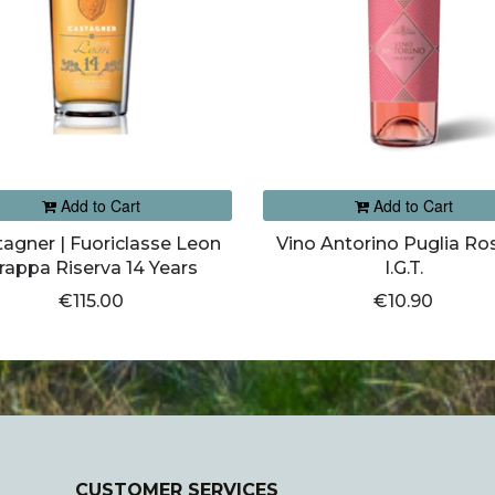
Add to Cart
Add to Cart
agner | Fuoriclasse Leon
Vino Antorino Puglia Ro
rappa Riserva 14 Years
I.G.T.
€115.00
€10.90
CUSTOMER SERVICES