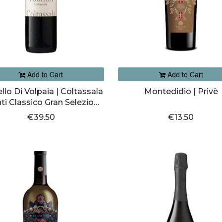
Add to Cart
Add to Cart
llo Di Volpaia | Coltassala
Montedidio | Privè
ti Classico Gran Selezione
DOCG
€39.50
€13.50