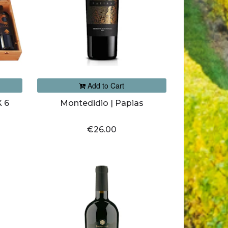
Add to Cart
 6
Montedidio | Papias
€26.00