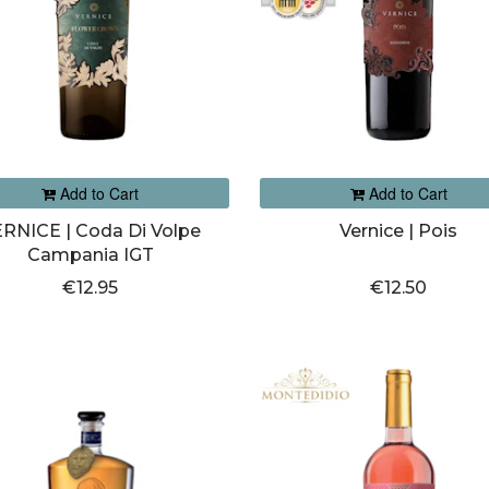
Add to Cart
Add to Cart
RNICE | Coda Di Volpe
Vernice | Pois
Campania IGT
€12.95
€12.50