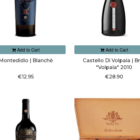
Add to Cart
Add to Cart
Montedidio | Blanchè
Castello Di Volpaia | B
"Volpaia" 2010
€12.95
€28.90