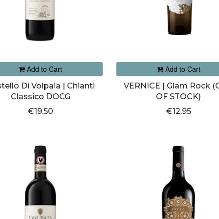
Add to Cart
Add to Cart
tello Di Volpaia | Chianti
VERNICE | Glam Rock 
Classico DOCG
OF STOCK)
€19.50
€12.95