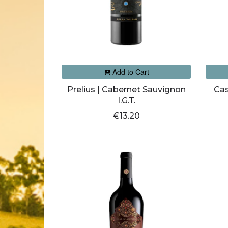
Add to Cart
Prelius | Cabernet Sauvignon
Cas
I.G.T.
€13.20